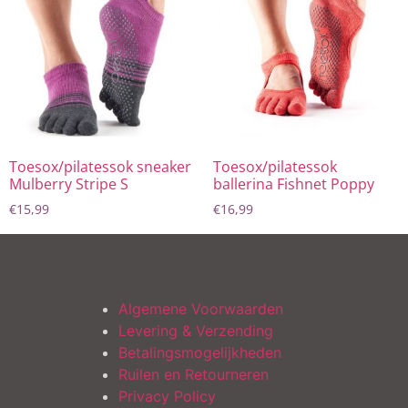
Toesox/pilatessok sneaker
Toesox/pilatessok
Mulberry Stripe S
ballerina Fishnet Poppy
€
15,99
€
16,99
Algemene Voorwaarden
Levering & Verzending
Betalingsmogelijkheden
Ruilen en Retourneren
Privacy Policy