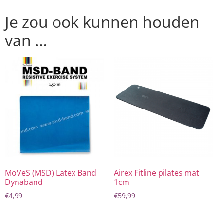
Je zou ook kunnen houden
van …
MoVeS (MSD) Latex Band
Airex Fitline pilates mat
Dynaband
1cm
€
4,99
€
59,99