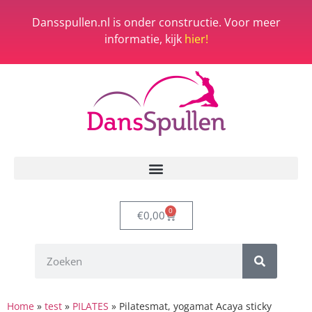
Dansspullen.nl is onder constructie. Voor meer
informatie, kijk
hier!
0
€
0,00
Home
»
test
»
PILATES
»
Pilatesmat, yogamat Acaya sticky