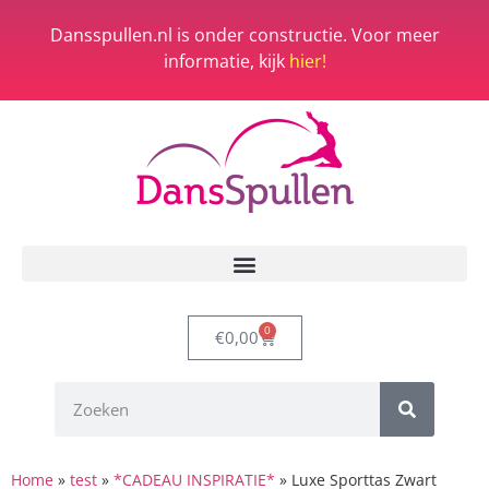
Dansspullen.nl is onder constructie. Voor meer
informatie, kijk
hier!
0
€
0,00
Home
»
test
»
*CADEAU INSPIRATIE*
»
Luxe Sporttas Zwart