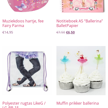
Muziekdoos hartje, fee
Notitieboek A5 “Ballerina”
Fairy Parma
BalletPapier
€
14,95
€
7,50
€
6,50
Polyester rugtas LikeG /
Muffin prikker ballerina
LG-PP-15