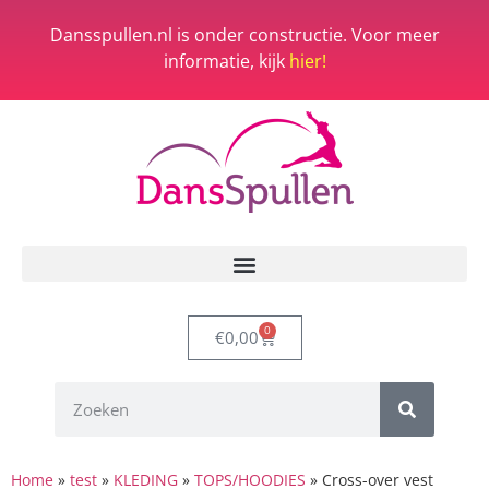
Dansspullen.nl is onder constructie. Voor meer
informatie, kijk
hier!
0
€
0,00
Home
»
test
»
KLEDING
»
TOPS/HOODIES
»
Cross-over vest