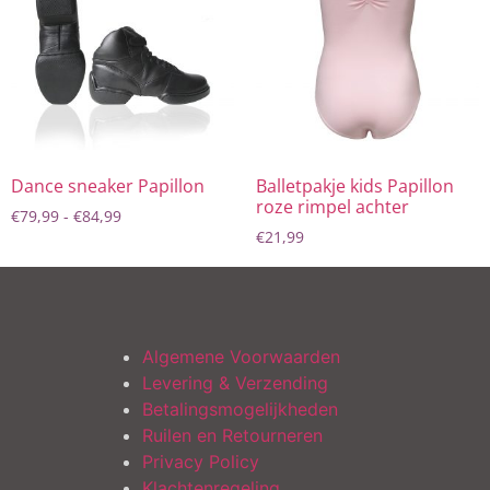
Dance sneaker Papillon
Balletpakje kids Papillon
roze rimpel achter
€
79,99
-
€
84,99
€
21,99
Algemene Voorwaarden
Levering & Verzending
Betalingsmogelijkheden
Ruilen en Retourneren
Privacy Policy
Klachtenregeling