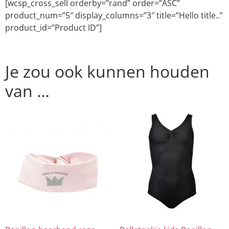
[wcsp_cross_sell orderby=”rand” order=”ASC”
product_num=”5″ display_columns=”3″ title=”Hello title..”
product_id=”Product ID”]
Je zou ook kunnen houden
van …