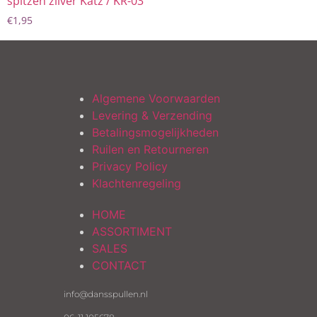
spitzen zilver Katz / KR-03
€
1,95
Algemene Voorwaarden
Levering & Verzending
Betalingsmogelijkheden
Ruilen en Retourneren
Privacy Policy
Klachtenregeling
HOME
ASSORTIMENT
SALES
CONTACT
info@dansspullen.nl