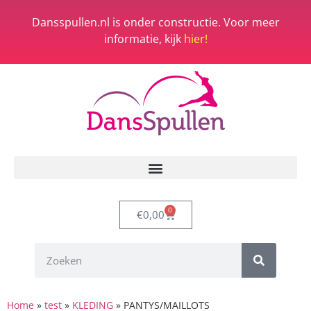
Dansspullen.nl is onder constructie. Voor meer
informatie, kijk
hier!
0
€
0,00
Home
»
test
»
KLEDING
»
PANTYS/MAILLOTS